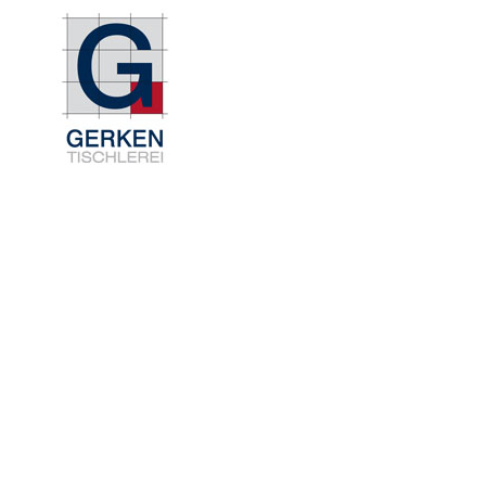
Home
über uns
Re
Tischlerei G